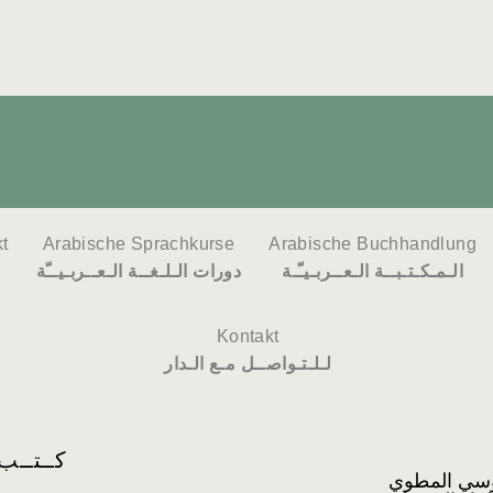
t
Arabische Sprachkurse
Arabische Buchhandlung
الـمـكـتـبــة الـعــربـيـّـة
دورات الـلـغــة الـعــربـيــّة
Kontakt
لـلـتـواصــل مـع الـدار
وسي المطوي