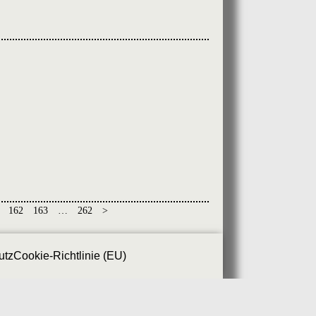
ف
z
162
163
…
262
>
utz
Cookie-Richtlinie (EU)