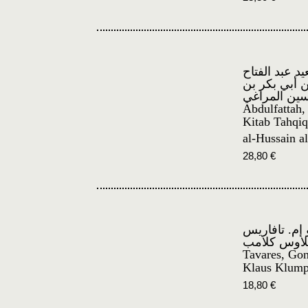
د عبد الفتاح
ن أبي بكر بن
ين المراغي
Abdulfattah,
Kitab Tahqiq
al-Hussain a
28,80
€
إم. تافاريس
لاوس كلامب
Tavares, Go
Klaus Klum
18,80
€