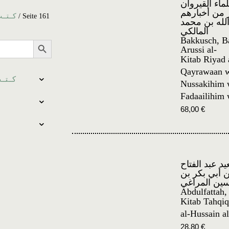
اء القيروان
 من أخبارهم
كــتــب بالعـربـ
/ Seite 161
لله بن محمد
المالكي
Search Button
Bakkusch, B
Arussi al-
Kitab Riyad 
Qayrawaan w
كــتــب بالعـرب
Nussakihim 
Fadaailihim
68,00
€
د عبد الفتاح
ن أبي بكر بن
ين المراغي
Abdulfattah,
Kitab Tahqiq
al-Hussain a
28,80
€