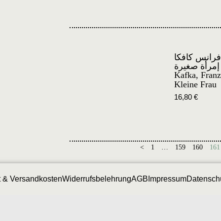
رانس كافكا
إمرأة صغيرة
Kafka, Fran
Kleine Frau
16,80
€
<
1
…
159
160
161
t & Versandkosten
Widerrufsbelehrung
AGB
Impressum
Datensch