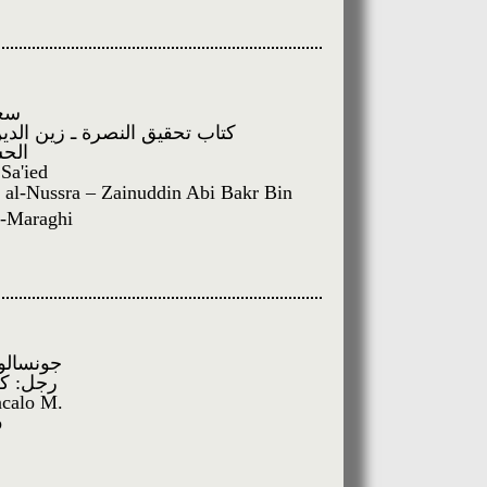
سعي
كتاب تحقيق النصرة ـ زين الدي
الحس
 Sa'ied
 al-Nussra – Zainuddin Abi Bakr Bin
l-Maraghi
جونسالو 
رجل: ك
ncalo M.
p