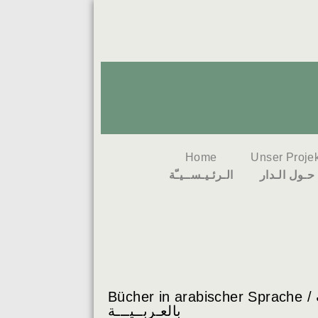
Home
Unser Projek
حـول الـدار
الـرئـيـســيـّة
Bücher in arabischer Sprache / كــتــب
بالعـربــیـــة