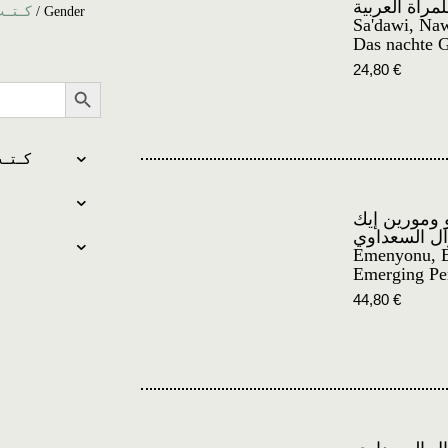
لمرأة العربية
كــتــب بالعـربـ
/ Gender
Sa'dawi, Naw
Das nachte G
24,80
€
Search Button
كــتــب بالعـرب
 ومورين إيك
ال السعداوي
Emenyonu, E
Emerging Pe
44,80
€