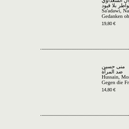
ال السعداوي
اطر بلا قيود
Sa'adawi, N
Gedanken o
19,80
€
منى حسين
ضد المرأة
Hussain, Mo
Gegen die F
14,80
€