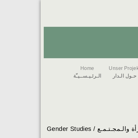
Home
Unser Projek
حـول الـدار
الـرئـيـســيـّة
Gender Studies / الـمجـتـمـع