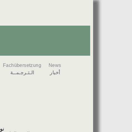
Fachübersetzung
News
أخبار
الـتـرجـمــة
نو