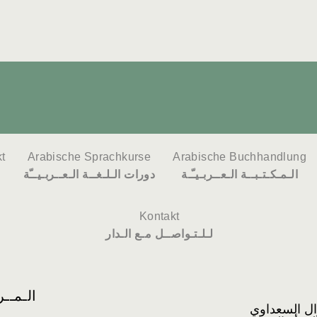
t
Arabische Sprachkurse
Arabische Buchhandlung
الـمـكـتـبــة الـعــربـيـّـة
دورات الـلـغــة الـعــربـيــّة
Kontakt
لـلـتـواصــل مـع الـدار
الـمــرأة و
ال السعداوي