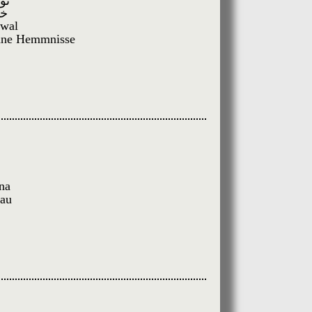
نو
خو
awal
hne Hemmnisse
na
rau