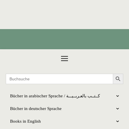
Products search
Search 
Search
for:
Bücher in arabischer Sprache / كــتــب بالعـربــیـــة
Bücher in deutscher Sprache
Books in English