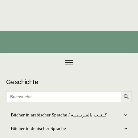
Products search
Geschichte
Search 
Search
for:
Bücher in arabischer Sprache / كــتــب بالعـربــیـــة
Bücher in deutscher Sprache