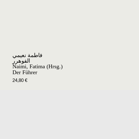
فاطمة نعيمي
الفوهرر
Naimi, Fatima (Hrsg.)
Der Führer
24,80
€
<
1
…
3
4
5
6
7
…
27
>