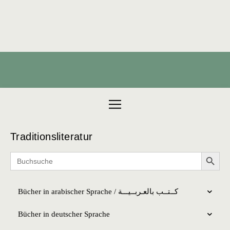
Products search
Traditionsliteratur
Search 
Search
for:
Bücher in arabischer Sprache / كــتــب بالعـربــیـــة
Bücher in deutscher Sprache