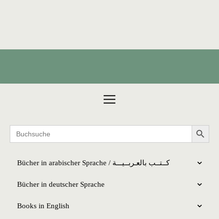
Products search
Search 
Search
for:
Bücher in arabischer Sprache / كــتــب بالعـربــیـــة
Bücher in deutscher Sprache
Books in English