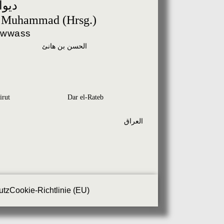
ديوا
 Muhammad (Hrsg.)
awwass
الحسن بن هانئ
irut
Dar el-Rateb
العراق
utz
Cookie-Richtlinie (EU)