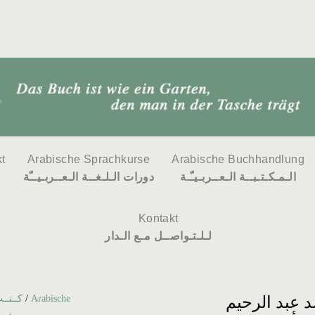
t
Arabische Sprachkurse
Arabische Buchhandlung
الـمـكـتـبــة الـعــربـيـّـة
دورات الـلـغــة الـعــربـيــّة
Kontakt
لـلـتـواصــل مـع الـدار
كــتــب بالعـربـ
/
Arabische
 عبد الرحيم