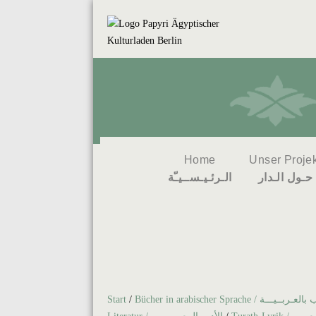
Home
Unser Projek
حـول الـدار
الـرئـيـســيـّة
Start
/
Bücher in arabischer Sprache / ـیـــة