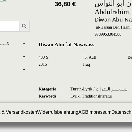
ن أبو النواس
36,80
€
Abdulrahim,
Diwan Abu N
Search Button
`al-Hassan Ben Haani`
9789953304588
كــتــب بالعـرب
Diwan Abu `al-Nawwass
480 S.
`3. Aufl.
Be
2016
Iraq
Kategorie
Turath-Lyrik / شـــعــــر الــتـراث
Keywords
Lyrik
,
Traditionsliteratur
t & Versandkosten
Widerrufsbelehrung
AGB
Impressum
Datensch