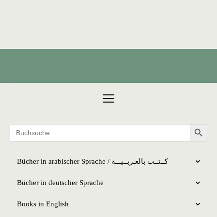
Products search
Search 
Search
for:
Bücher in arabischer Sprache / كــتــب بالعـربــیـــة
Bücher in deutscher Sprache
Books in English