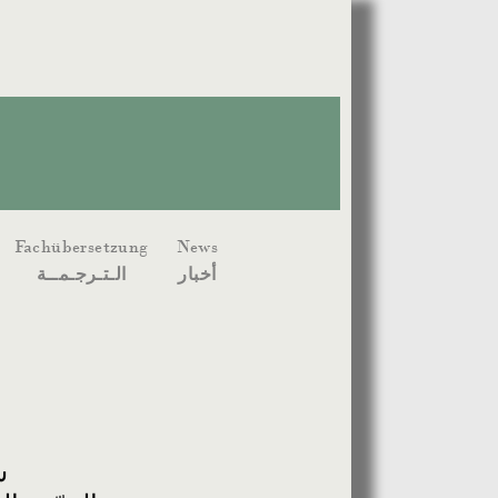
Fachübersetzung
News
أخبار
الـتـرجـمــة
س