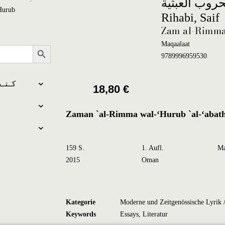
حروب العبثية
Hurub
Rihabi, Saif
Zam al-Rimma
Search Button
Maqaalaat
9789996959530
كــتــب بالعـرب
18,80
€
Zaman `al-Rimma wal-‘Hurub `al-‘abat
159 S.
1. Aufl.
Ma
2015
Oman
Kategorie
Keywords
Essays
,
Literatur