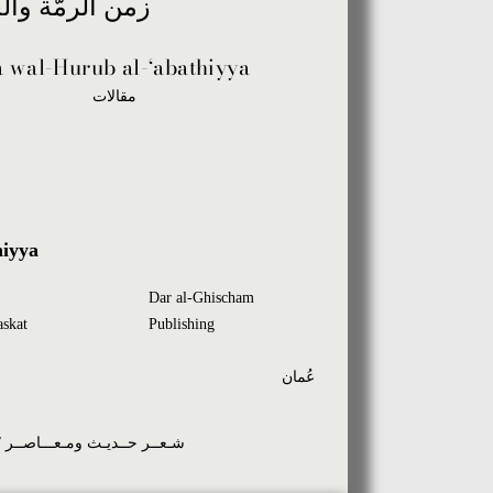
زمن الرمّة وال
 wal-Hurub al-‘abathiyya
مقالات
hiyya
Dar al-Ghischam
skat
Publishing
عُمان
Moderne und Zeitgenössische Lyrik / شـعــر حــديـث ومـعـــاصــر