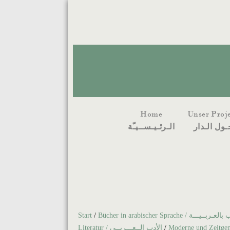
Home
Unser Proj
ـول الـدار
الـرئـيـســيـّة
Start
/
Bücher in arabischer Sprache / ـیـــة
Literatur / الأدب الــعـــربــي
/
Moderne und Zeitgenö