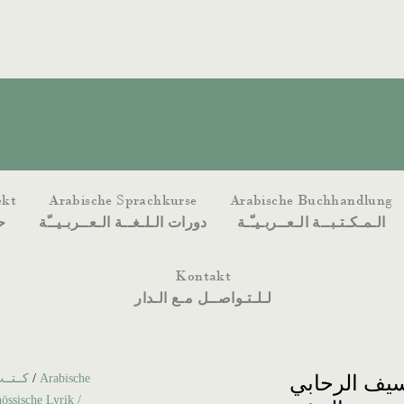
ekt
Arabische Sprachkurse
Arabische Buchhandlung
الـمـكـتـبــة الـعــربـيـّـة
دورات الـلـغــة الـعــربـيــّة
ح
Kontakt
لـلـتـواصــل مـع الـدار
كــتــب بالعـربـ
/
Arabische
يف الرحابي
ssische Lyrik /