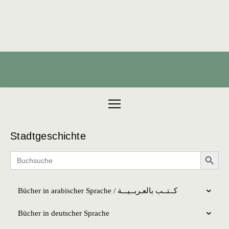
Products search
Stadtgeschichte
Search 
Search
for:
Bücher in arabischer Sprache / كــتــب بالعـربــیـــة
Bücher in deutscher Sprache