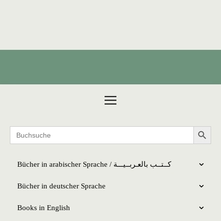
Products search
Search 
Search
for:
Bücher in arabischer Sprache / كــتــب بالعـربــیـــة
Bücher in deutscher Sprache
Books in English