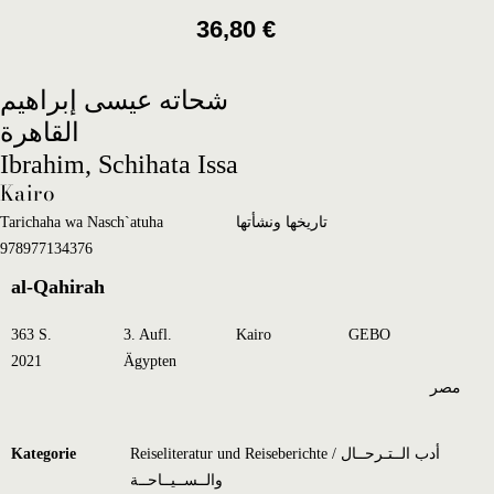
36,80
€
شحاته عيسى إبراهيم
القاهرة
Ibrahim, Schihata Issa
Kairo
Tarichaha wa Nasch`atuha
تاريخها ونشأتها
978977134376
al-Qahirah
363 S.
3. Aufl.
Kairo
GEBO
2021
Ägypten
مصر
Kategorie
Reiseliteratur und Reiseberichte / أدب الــتـرحــال
والــســيــاحــة